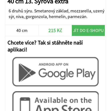
40 cm 13. Sýrová extra
6 druhů sýru. Smetanový základ, mozzarella, uzený
sýr, niva, gorgonzola, hermelín, parmezán.
215 Kč
40 cm
JÍT DO E-SHOPU
Chcete více? Tak si stáhněte naší
aplikaci!