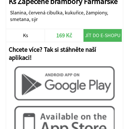
Ks Zapečené brambory Farmářské
Slanina, červená cibulka, kukuřice, žampiony,
smetana, sýr
169 Kč
Ks
JÍT DO E-SHOPU
Chcete více? Tak si stáhněte naší
aplikaci!