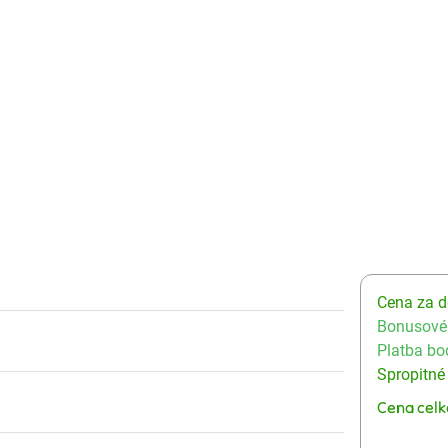
Cena za 
Bonusové
Platba bo
Spropitné
Cena cel