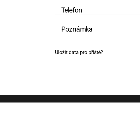
Telefon
Poznámka
Uložit data pro příště?
Adresa:
nám. Míru 394, Horní Litví