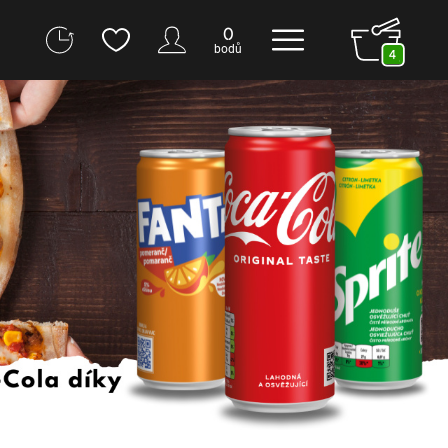
0
bodů
4