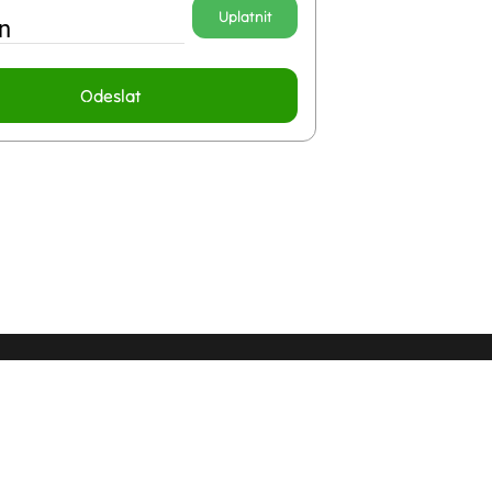
Uplatnit
n
Odeslat
 doba:
vrtek
10:45 - 22:00