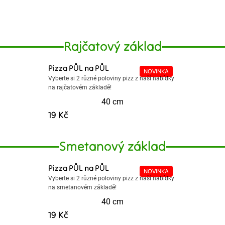
..
Rajčatový základ
Pizza PŮL na PŮL
NOVINKA
Vyberte si 2 různé poloviny pizz z naší nabídky
na rajčatovém základě!
40 cm
19 Kč
Smetanový základ
Pizza PŮL na PŮL
NOVINKA
Vyberte si 2 různé poloviny pizz z naší nabídky
na smetanovém základě!
40 cm
19 Kč