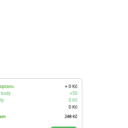
dopravu
+ 0 Kč
 body
+55
dy
0 Kč
0 Kč
kem
248 Kč